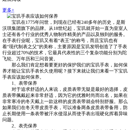
更多+
宝玑在1775年问世，到现在已经有240多年的历史，是斯
沃琪集团旗下的品牌。从18世纪起，宝玑就开始一直为皇室人
士还有各个行业的优秀人物制作精美的产品以及独到的服务。
在手表行业呢，宝玑又有着“表王”的称号，而且宝玑也有
着“现代制表之父”的美称，主要原因是宝玑发明创造了了手表
行业超过70%的技术，它最具代表性的三个复杂功能分别为陀
飞轮、万年历和三问音簧。
那么我们肯定想着要更好的保护我们的宝玑手表，如何保
养才能让宝玑手表长久使用呢？接下来就让我们来看一下宝玑
手表应该如何保养。
1、表带保养
对于追求舒适的人来说，皮质表带无疑是最好的选择，皮
质表带佩戴起来非常舒适，因为它的优雅时尚而出名，如果在
非常寒冷的冬天戴上一款这样的皮质表带就会特别舒服。那么
如果我们在冬天带皮质手表，可以准备两条皮质表带备用，防
止长期使用一条表带被汗水侵湿从而使手表出现硬化挥着异味
问题。
2、表壳保养