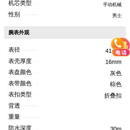
机芯类型
手动机械
性别
男士
腕表外观
表径
41mm
表壳厚度
16mm
表盘颜色
灰色
表带颜色
棕色
表扣类型
折叠扣
背透
重量
防水深度
30m