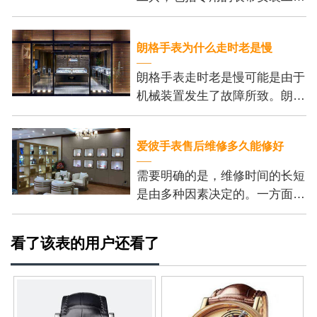
具、刻度尺和细尖钳。这些工具
可以帮助我们更加方便地安装表
朗格手表为什么走时老是慢
带，并保证我们的操作
朗格手表走时老是慢可能是由于
机械装置发生了故障所致。朗格
手表的机芯内部有许多精密的齿
轮和零件，它们的正常运行是保
爱彼手表售后维修多久能修好
证手表准确走时的基
需要明确的是，维修时间的长短
是由多种因素决定的。一方面，
维修的复杂程度是个重要的考虑
因素。一些小问题，例如更换电
看了该表的用户还看了
池或调整表带长度，