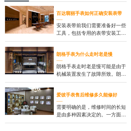
百达翡丽手表如何正确安装表带
安装表带前我们需要准备好一些
工具，包括专用的表带安装工
具、刻度尺和细尖钳。这些工具
可以帮助我们更加方便地安装表
朗格手表为什么走时老是慢
带，并保证我们的操作
朗格手表走时老是慢可能是由于
机械装置发生了故障所致。朗格
手表的机芯内部有许多精密的齿
轮和零件，它们的正常运行是保
爱彼手表售后维修多久能修好
证手表准确走时的基
需要明确的是，维修时间的长短
是由多种因素决定的。一方面，
维修的复杂程度是个重要的考虑
因素。一些小问题，例如更换电