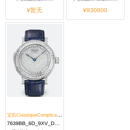
¥暂无
¥930800
宝玑ClassiqueComplications经典...
7639BB_6D_9XV_DD0D