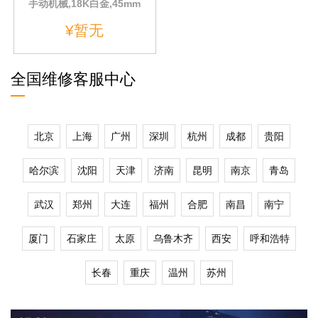
手动机械,18K白金,45mm
¥暂无
全国维修客服中心
北京
上海
广州
深圳
杭州
成都
贵阳
哈尔滨
沈阳
天津
济南
昆明
南京
青岛
武汉
郑州
大连
福州
合肥
南昌
南宁
厦门
石家庄
太原
乌鲁木齐
西安
呼和浩特
长春
重庆
温州
苏州