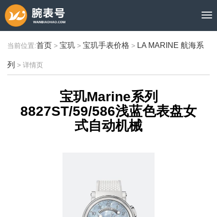
首页
宝玑
宝玑手表价格
LA MARINE 航海系
当前位置:
>
>
>
列
>
详情页
宝玑Marine系列
8827ST/59/586浅蓝色表盘女
式自动机械