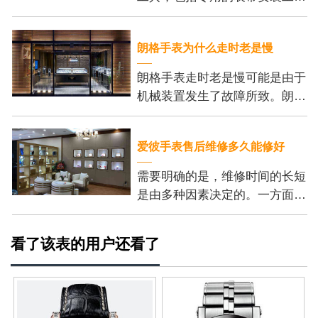
具、刻度尺和细尖钳。这些工具
可以帮助我们更加方便地安装表
朗格手表为什么走时老是慢
带，并保证我们的操作
朗格手表走时老是慢可能是由于
机械装置发生了故障所致。朗格
手表的机芯内部有许多精密的齿
轮和零件，它们的正常运行是保
爱彼手表售后维修多久能修好
证手表准确走时的基
需要明确的是，维修时间的长短
是由多种因素决定的。一方面，
维修的复杂程度是个重要的考虑
因素。一些小问题，例如更换电
看了该表的用户还看了
池或调整表带长度，