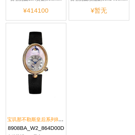
¥414100
¥暂无
宝玑那不勒斯皇后系列8908BA/W2/8...
8908BA_W2_864D00D