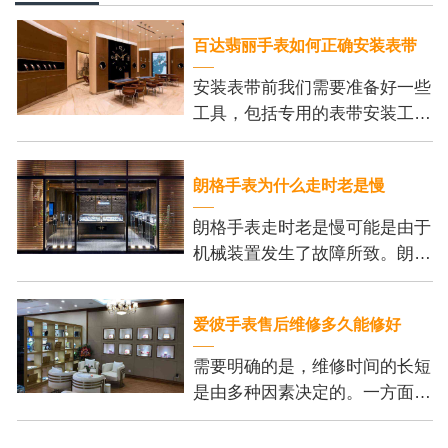
百达翡丽手表如何正确安装表带
安装表带前我们需要准备好一些
工具，包括专用的表带安装工
具、刻度尺和细尖钳。这些工具
可以帮助我们更加方便地安装表
朗格手表为什么走时老是慢
带，并保证我们的操作
朗格手表走时老是慢可能是由于
机械装置发生了故障所致。朗格
手表的机芯内部有许多精密的齿
轮和零件，它们的正常运行是保
爱彼手表售后维修多久能修好
证手表准确走时的基
需要明确的是，维修时间的长短
是由多种因素决定的。一方面，
维修的复杂程度是个重要的考虑
因素。一些小问题，例如更换电