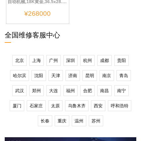
自动机械,18K黄金,36.5x28.45mm
¥268000
全国维修客服中心
北京
上海
广州
深圳
杭州
成都
贵阳
哈尔滨
沈阳
天津
济南
昆明
南京
青岛
武汉
郑州
大连
福州
合肥
南昌
南宁
厦门
石家庄
太原
乌鲁木齐
西安
呼和浩特
长春
重庆
温州
苏州