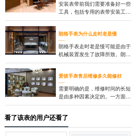
安装表带前我们需要准备好一些
工具，包括专用的表带安装工
具、刻度尺和细尖钳。这些工具
可以帮助我们更加方便地安装表
朗格手表为什么走时老是慢
带，并保证我们的操作
朗格手表走时老是慢可能是由于
机械装置发生了故障所致。朗格
手表的机芯内部有许多精密的齿
轮和零件，它们的正常运行是保
爱彼手表售后维修多久能修好
证手表准确走时的基
需要明确的是，维修时间的长短
是由多种因素决定的。一方面，
维修的复杂程度是个重要的考虑
因素。一些小问题，例如更换电
看了该表的用户还看了
池或调整表带长度，