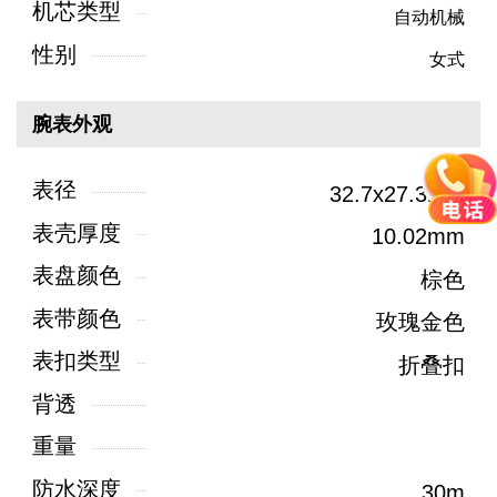
机芯类型
自动机械
性别
女式
腕表外观
表径
32.7x27.3mm
表壳厚度
10.02mm
表盘颜色
棕色
表带颜色
玫瑰金色
表扣类型
折叠扣
背透
重量
防水深度
30m