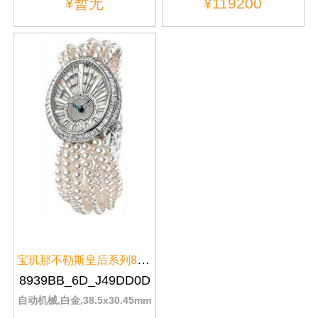
¥暂无
¥119200
宝玑那不勒斯皇后系列8939BB/6D/J...
8939BB_6D_J49DD0D
自动机械,白金,38.5x30.45mm