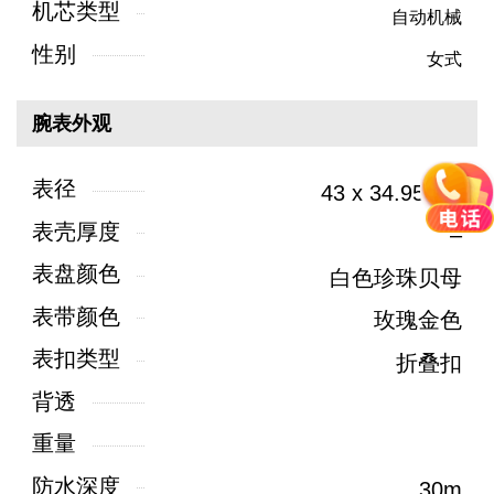
机芯类型
自动机械
性别
女式
腕表外观
表径
43 x 34.95mm
表壳厚度
–
表盘颜色
白色珍珠贝母
表带颜色
玫瑰金色
表扣类型
折叠扣
背透
重量
防水深度
30m