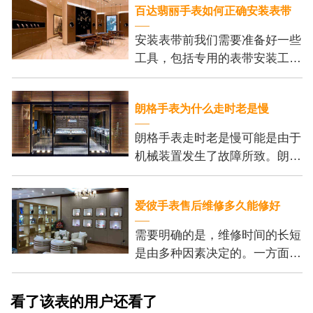
百达翡丽手表如何正确安装表带
安装表带前我们需要准备好一些
工具，包括专用的表带安装工
具、刻度尺和细尖钳。这些工具
可以帮助我们更加方便地安装表
朗格手表为什么走时老是慢
带，并保证我们的操作
朗格手表走时老是慢可能是由于
机械装置发生了故障所致。朗格
手表的机芯内部有许多精密的齿
轮和零件，它们的正常运行是保
爱彼手表售后维修多久能修好
证手表准确走时的基
需要明确的是，维修时间的长短
是由多种因素决定的。一方面，
维修的复杂程度是个重要的考虑
因素。一些小问题，例如更换电
看了该表的用户还看了
池或调整表带长度，