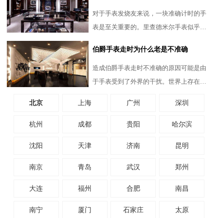
对于手表发烧友来说，一块准确计时的手
表是至关重要的。里查德米尔手表似乎并
不在乎时间的流逝。无论是调整时间，更
伯爵手表走时为什么老是不准确
换电池，甚至是送回制表
造成伯爵手表走时不准确的原因可能是由
于手表受到了外界的干扰。世界上存在着
各种不同类型的电磁场，包括家用电器、
北京
上海
广州
深圳
手机信号以及周围的其他
杭州
成都
贵阳
哈尔滨
沈阳
天津
济南
昆明
南京
青岛
武汉
郑州
大连
福州
合肥
南昌
南宁
厦门
石家庄
太原