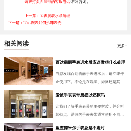
请拨打页面底部的客服电话
详细咨询。
上一篇：宝玑腕表水晶清理
下一篇：宝玑腕表如何拆卸表壳
相关阅读
更多+
百达翡丽手表进水后应该做些什么处理
当您发现百达翡丽手表进水后，请立即停
止使用它。不论是在洗澡、游泳还是其他
水上活动中进水，您都应该立即将手表从
爱彼手表表带磨损以还原吗
手腕上取下，以避免进一
让我们了解手表表带的主要材质，并分析
其特点。爱彼的手表表带通常使用不同种
类的材料制造，其中最常见的是皮革和金
里查德米尔手表总是不走时
属。皮革表带具有柔软舒