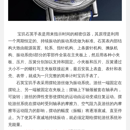
宝玑石英手表是用来指示时间的精密仪器，其原理是利用
一个周期恒定的、持续振动的振动系统做为标准。石英表内部结
构大致由能源装置、轮系、指针机构、上条拨针机构、擒纵机
构、振动系统6部分的零部件全装在主夹板上，然后用各种小夹
板、压片、压簧分别加以支持和固定。小夹板和压片、压簧通过
大小不一的螺钉与主夹板联接起来，最后安装上表盘、表针和表
壳、表带，就成为一只完整的简单计时宝玑手表了。
石英宝玑手表采用摆轮游丝做为振动系统。游丝一端固定在
摆轮上、另一端被固定在夹板上；摆轴上下轴颈被套在轴承内，
可旋转；游丝的弹性变形使摆轮的运动由运动变成往复运动。摆
轮游丝系统在摆动时受到轴承的摩擦力、空气阻力及游丝的内摩
擦等运动阻力的影响，摆动的幅度（振幅）将逐渐衰减、直至停
止。为了使其不衰减地持续振动，就必须定期给摆轮游丝系统补
充能量。