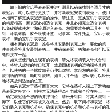
卸下旧的宝玑手表表冠并进行测量以确保找到合适尺寸的
表冠后，就可以进行更换了，并将新表冠安装到表壳上。使用
本指南了解更换表冠所需的操作。请注意，更换宝玑手表表冠
的精度很高，新表冠必须适合表壳，并且必须完全适合表柄，
以免破裂或使灰尘和碎屑进入表壳。您需要准备的工具有：针
钳、环氧树脂、胶合板或牙签、记事本、零件托盘、宝玑手表
表杆、新的宝玑手表表冠。
拥有新的表冠后，准备将其安装到表壳上时，要做的第一
件事就是将其安装到表柄上，并确保表冠，柄和表壳都可以无
缝衔接在一起。
如果您使用的是现有的表柄，请先将表柄装入针式台钳
中。将针式虎钳的钳口张开，然后围绕表柄的运动端将其闭
合，以使柄的一半螺纹部分仍伸出虎钳。拿起您的表冠，将其
旋到柄的末端，顺时针旋转。如果尺寸合适，您应该可以轻松
地将其放到适当的位置。
如果表冠对于茎杆而言太大，它将在茎杆末端上下滑动如
果表冠对杆太小，则根本无法获得牵引力或完全拧在杆上，一
旦确定表冠适合您的柄并拧到位，请松开钳口，将其从虎钳上
卸下，以使它们不再被夹在柄上。然后，取下阀杆和表冠，将
它们装入表壳和机芯中。确保表壳中的机芯和机芯与表杆的孔