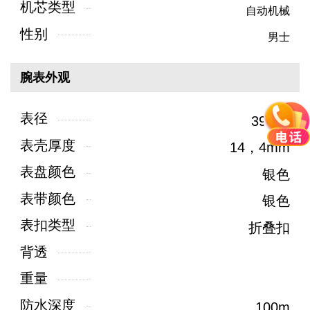
机芯类型
自动机械
性别
男士
腕表外观
表径
39mm
表壳厚度
14，4mm
表盘颜色
银色
表带颜色
银色
表扣类型
折叠扣
背透
重量
防水深度
100m