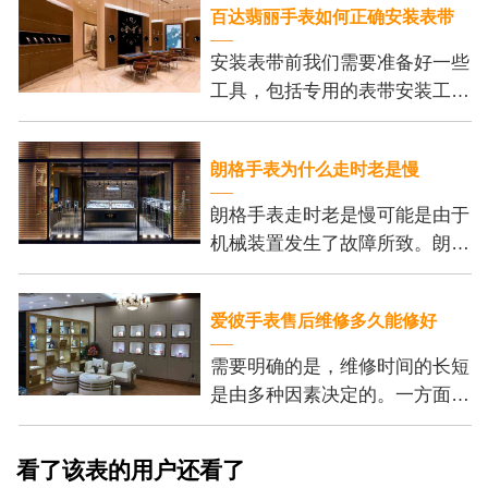
百达翡丽手表如何正确安装表带
安装表带前我们需要准备好一些
工具，包括专用的表带安装工
具、刻度尺和细尖钳。这些工具
可以帮助我们更加方便地安装表
朗格手表为什么走时老是慢
带，并保证我们的操作
朗格手表走时老是慢可能是由于
机械装置发生了故障所致。朗格
手表的机芯内部有许多精密的齿
轮和零件，它们的正常运行是保
爱彼手表售后维修多久能修好
证手表准确走时的基
需要明确的是，维修时间的长短
是由多种因素决定的。一方面，
维修的复杂程度是个重要的考虑
因素。一些小问题，例如更换电
看了该表的用户还看了
池或调整表带长度，