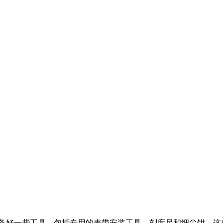
备好一些工具，包括专用的表带安装工具、刻度尺和细尖钳。这