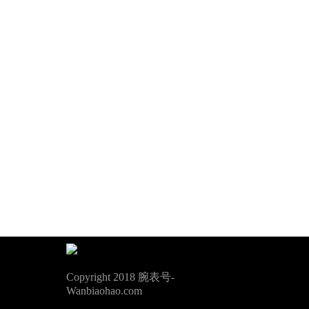
Copyright 2018 腕表号-
Wanbiaohao.com