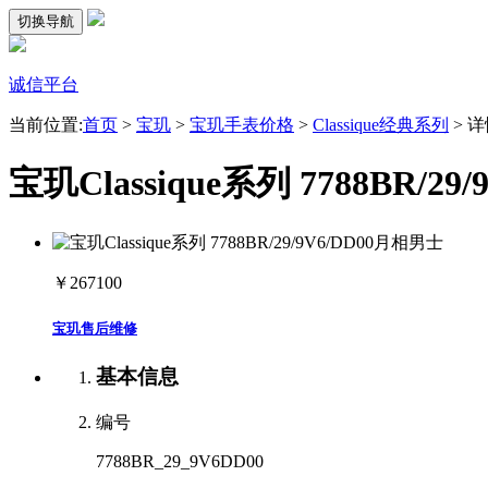
切换导航
诚信平台
当前位置:
首页
>
宝玑
>
宝玑手表价格
>
Classique经典系列
>
详
宝玑Classique系列 7788BR
￥267100
宝玑售后维修
基本信息
编号
7788BR_29_9V6DD00