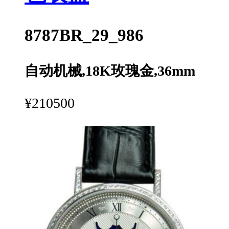
8787BR_29_986
自动机械,18K玫瑰金,36mm
¥210500