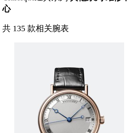
心
共
135
款相关腕表