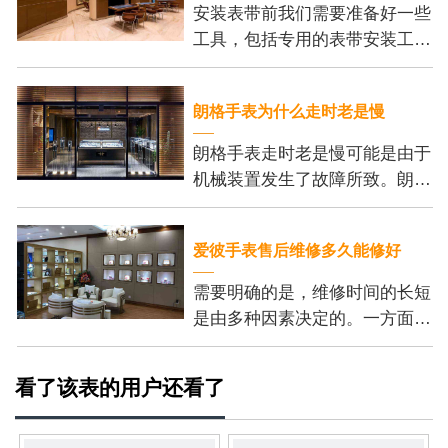
安装表带前我们需要准备好一些
工具，包括专用的表带安装工
具、刻度尺和细尖钳。这些工具
可以帮助我们更加方便地安装表
朗格手表为什么走时老是慢
带，并保证我们的操作
朗格手表走时老是慢可能是由于
机械装置发生了故障所致。朗格
手表的机芯内部有许多精密的齿
轮和零件，它们的正常运行是保
爱彼手表售后维修多久能修好
证手表准确走时的基
需要明确的是，维修时间的长短
是由多种因素决定的。一方面，
维修的复杂程度是个重要的考虑
因素。一些小问题，例如更换电
看了该表的用户还看了
池或调整表带长度，