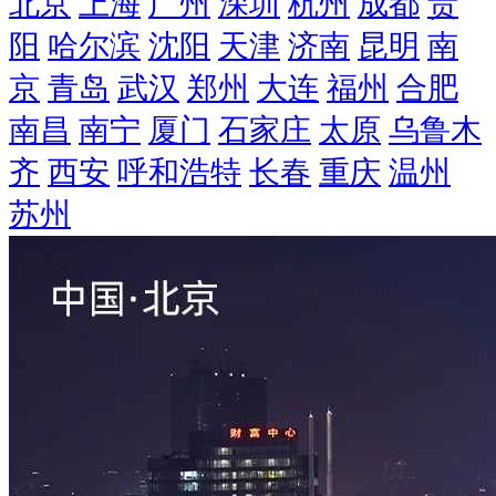
北京
上海
广州
深圳
杭州
成都
贵
阳
哈尔滨
沈阳
天津
济南
昆明
南
京
青岛
武汉
郑州
大连
福州
合肥
南昌
南宁
厦门
石家庄
太原
乌鲁木
齐
西安
呼和浩特
长春
重庆
温州
苏州